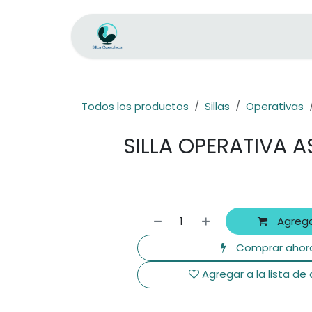
Ir al contenido
Inicio
Tienda
Ejecutivas Plus
Todos los productos
Sillas
Operativas
SILLA OPERATIVA A
Agrega
Comprar ahor
Agregar a la lista de