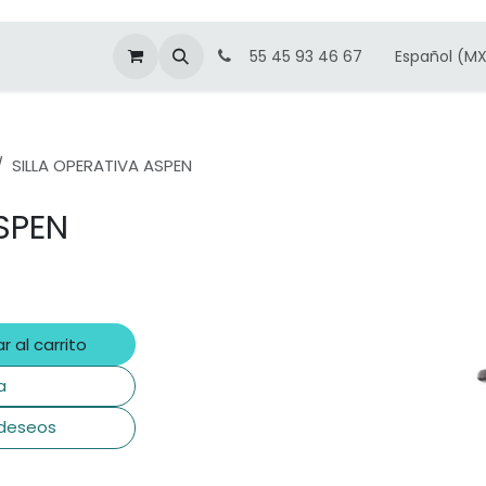
Español (M
55 45 93 46 67
SILLA OPERATIVA ASPEN
SPEN
r al carrito
a
 deseos