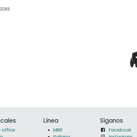
iones
icales
Línea
Síganos
office
MBR
Facebook
na
Italiana
Instagram