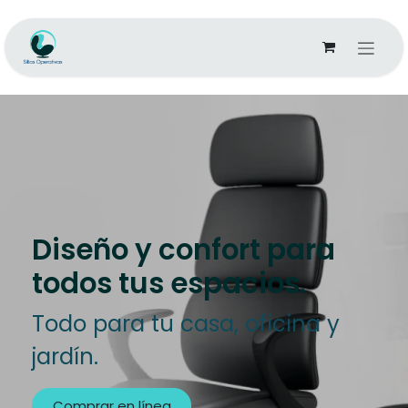
Ir al contenido
Diseño y confort para
todos tus espacios.
Todo para tu casa, oficina y
jardín.
Comprar en línea