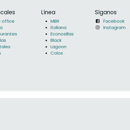
icales
Línea
Síganos
office
MBR
Facebook
na
Italiana
Instagram
urantes
Econosillas
las
Black
tales
Lagoon
n
Colos