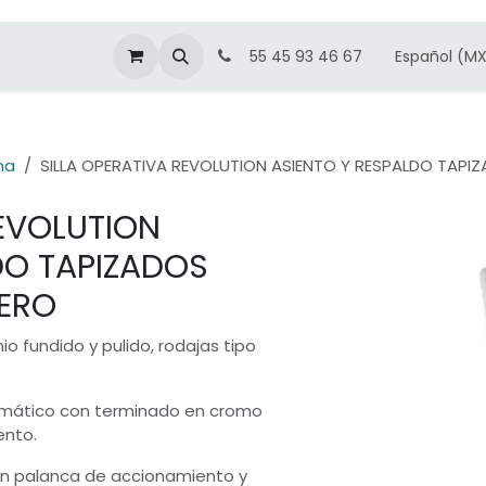
Español (M
55 45 93 46 67
na
SILLA OPERATIVA REVOLUTION ASIENTO Y RESPALDO TAPI
REVOLUTION
DO TAPIZADOS
JERO
io fundido y pulido, rodajas tipo
umático con terminado en cromo
ento.
on palanca de accionamiento y