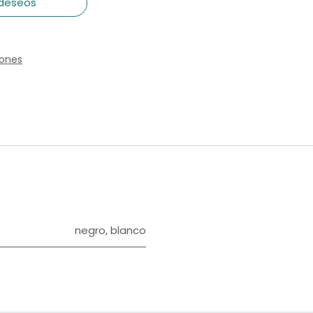
 deseos
iones
negro
,
blanco