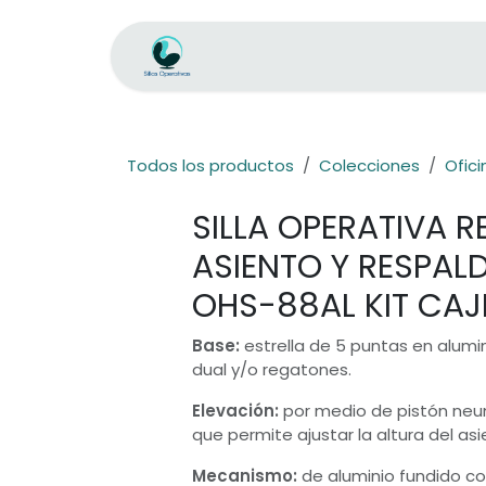
Ir al contenido
Inicio
Tienda
Ejecutivas Plus
Todos los productos
Colecciones
Ofici
SILLA OPERATIVA 
ASIENTO Y RESPAL
OHS-88AL KIT CA
Base:
estrella de 5 puntas en alumin
dual y/o regatones.
Elevación:
por medio de pistón ne
que permite ajustar la altura del asi
Mecanismo:
de aluminio fundido c