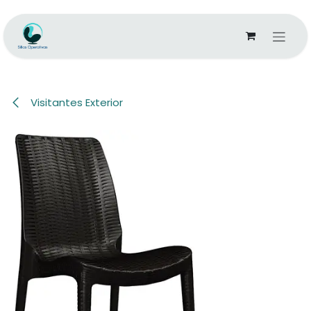
Ir al contenido
Visitantes Exterior