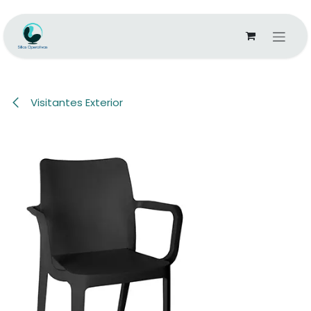
Ir al contenido
Visitantes Exterior