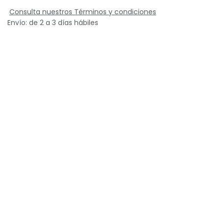
Consulta nuestros Términos y condiciones
Envío: de 2 a 3 días hábiles
Tipo de mobiliario
Dirección
Ejecutivas
Operativas
Industrial
Visitas
Taburetes
Escolar
Gamer