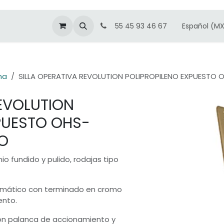
Español (M
55 45 93 46 67
na
SILLA OPERATIVA REVOLUTION POLIPROPILENO EXPUESTO 
REVOLUTION
PUESTO OHS-
RO
io fundido y pulido, rodajas tipo
umático con terminado en cromo
ento.
on palanca de accionamiento y