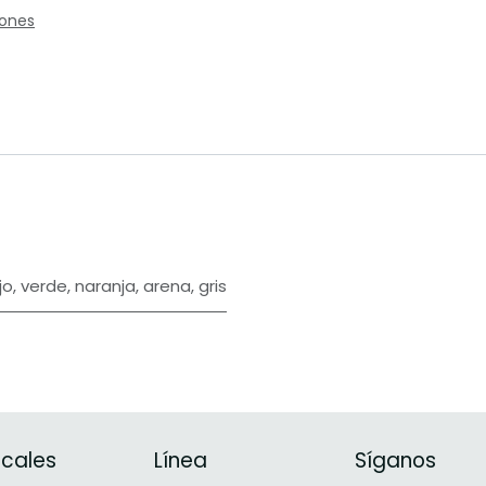
iones
jo
,
verde
,
naranja
,
arena
,
gris
icales
Línea
Síganos