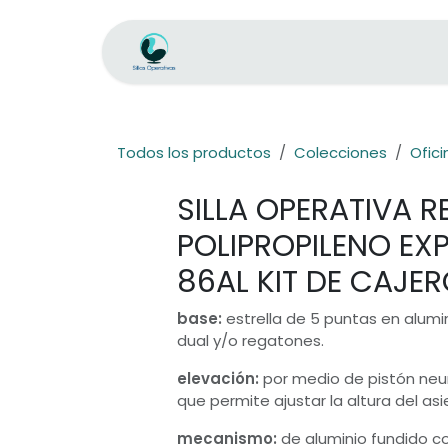
Ir al contenido
Inicio
Tienda
Ejecutivas Plus
Todos los productos
Colecciones
Ofici
SILLA OPERATIVA 
POLIPROPILENO EX
86AL KIT DE CAJE
base:
estrella de 5 puntas en alumin
dual y/o regatones.
elevación:
por medio de pistón ne
que permite ajustar la altura del asi
mecanismo:
de aluminio fundido c