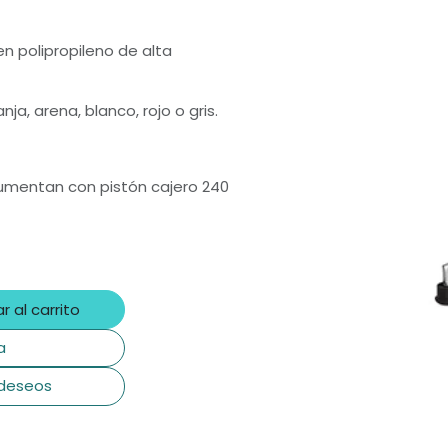
n polipropileno de alta
ja, arena, blanco, rojo o gris.
umentan con pistón cajero 240
r al carrito
a
 deseos