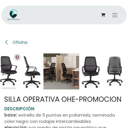
Ir al contenido
Oficina
SILLA OPERATIVA OHE-PROMOCION
DESCRIPCIÓN
base:
estrella de 5 puntas en poliamida, terminada
color negro con rodajas intercambiables.
elevación:
por medio de pistón neumático que