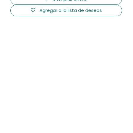
Agregar a la lista de deseos
Consulta nuestros Términos y condiciones
Envío: de 2 a 3 días hábiles
Tipo de mobiliario
Dirección
Ejecutivas
Operativas
Industrial
Visitas
Taburetes