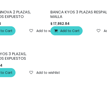
NNOVA 2 PLAZAS,
BANCA KYOS 3 PLAZAS RESPA
OS EXPUESTO
MALLA
4
$
17,862.84
 to Cart
Add to wishlist
Add to Cart
Ad
YOS 3 PLAZAS,
OS EXPUESTOS
84
 to Cart
Add to wishlist