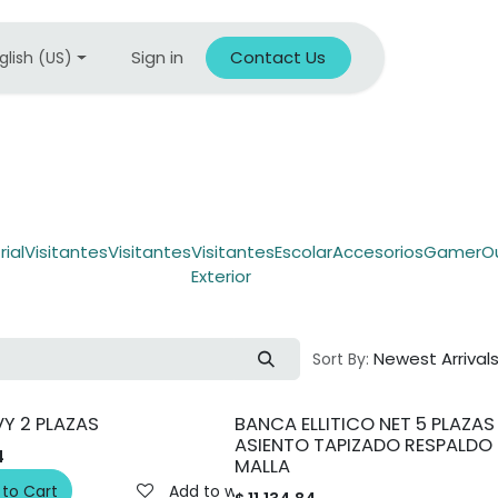
Sign in
Contact Us
glish (US)
rial
Visitantes
Visitantes
Visitantes
Escolar
Accesorios
Gamer
O
Exterior
Newest Arrival
Sort By:
VY 2 PLAZAS
BANCA ELLITICO NET 5 PLAZAS
ASIENTO TAPIZADO RESPALDO
4
MALLA
 to Cart
Add to wishlist