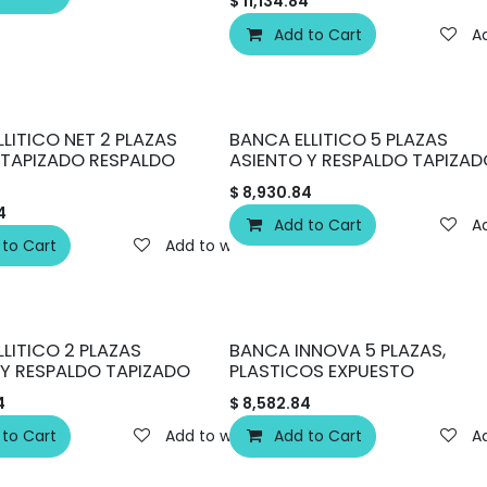
$
11,134.84
Add to Cart
Ad
LITICO NET 2 PLAZAS
BANCA ELLITICO 5 PLAZAS
 TAPIZADO RESPALDO
ASIENTO Y RESPALDO TAPIZAD
$
8,930.84
4
Add to Cart
Ad
 to Cart
Add to wishlist
LITICO 2 PLAZAS
BANCA INNOVA 5 PLAZAS,
 Y RESPALDO TAPIZADO
PLASTICOS EXPUESTO
4
$
8,582.84
 to Cart
Add to wishlist
Add to Cart
Ad