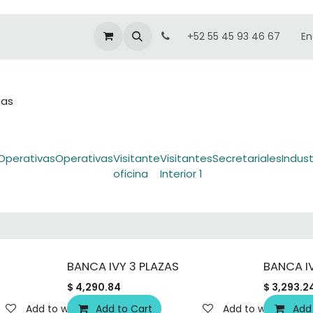
En
+52 55 45 93 46 67
cas
Operativas
Operativas
Visitante
Visitantes
Secretariales
Indust
oficina
Interior 1
BANCA IVY 3 PLAZAS
BANCA I
$
4,290.84
$
3,293.2
Add to wishlist
Add to Cart
Add to wishlist
Add