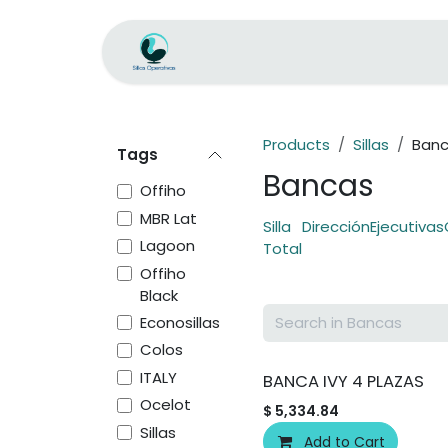
Skip to Content
Home
Store
Executive Plus
Products
Sillas
Ban
Tags
Bancas
Offiho
MBR Lat
Silla
Dirección
Ejecutivas
Lagoon
Total
Offiho
Black
Econosillas
Colos
ITALY
BANCA IVY 4 PLAZAS
Ocelot
$
5,334.84
Sillas
Add to Cart