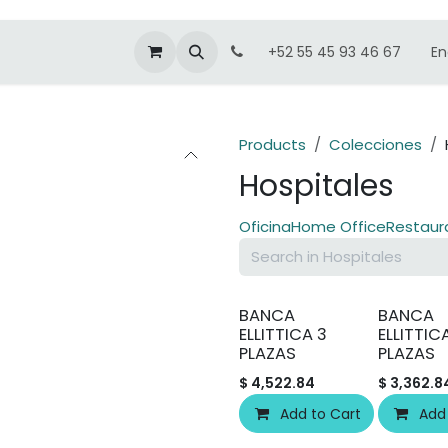
En
+52 55 45 93 46 67
Products
Colecciones
Hospitales
Oficina
Home Office
Restaur
BANCA
BANCA
ELLITTICA 3
ELLITTIC
PLAZAS
PLAZAS
$
4,522.84
$
3,362.8
Add to Cart
Add