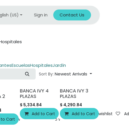
Sign in
Contact Us
glish (US)
Hospitales
antes
Escuelas
Hospitales
Jardín
Newest Arrivals
Sort By:
BANCA IVY 4
BANCA IVY 3
A 2
PLAZAS
PLAZAS
$
5,334.84
$
4,290.84
4
Add to Cart
Add to Cart
Add to wishlist
Ad
 to Cart
Add to wishlist
Add to wishlist