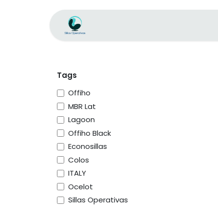
Skip to Content
Home
Store
Executive Plus
Tags
Offiho
MBR Lat
Lagoon
Offiho Black
Econosillas
Colos
ITALY
Ocelot
Sillas Operativas