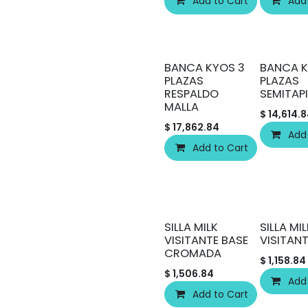
Add to Cart
Add
BANCA KYOS 3
BANCA K
PLAZAS
PLAZAS
RESPALDO
SEMITAP
MALLA
$
14,614.
$
17,862.84
Add
Add to Cart
SILLA MILK
SILLA MI
VISITANTE BASE
VISITAN
CROMADA
$
1,158.84
$
1,506.84
Add
Add to Cart