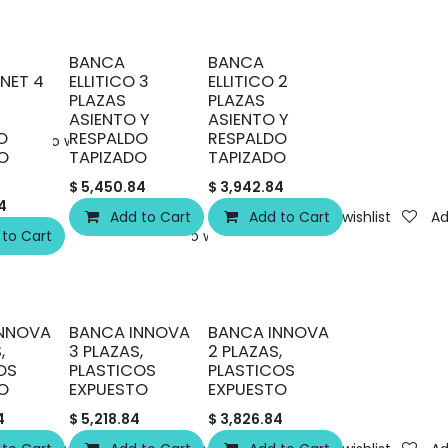
BANCA
BANCA
 NET 4
ELLITICO 3
ELLITICO 2
PLAZAS
PLAZAS
ASIENTO Y
ASIENTO Y
O
RESPALDO
RESPALDO
Add to wishlist
O
TAPIZADO
TAPIZADO
$
5,450.84
$
3,942.84
4
Add to Cart
Add to Cart
Add to wishlist
Ad
 to Cart
Add to wishlist
INNOVA
BANCA INNOVA
BANCA INNOVA
,
3 PLAZAS,
2 PLAZAS,
OS
PLASTICOS
PLASTICOS
O
EXPUESTO
EXPUESTO
4
$
5,218.84
$
3,826.84