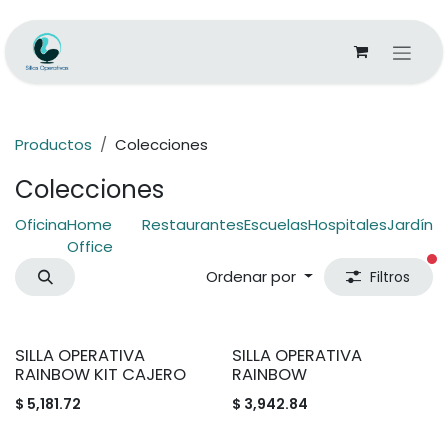
Ir al contenido
Productos
Colecciones
Colecciones
Oficina
Home
Restaurantes
Escuelas
Hospitales
Jardín
Office
fi
Ordenar por
Filtros
SILLA OPERATIVA
SILLA OPERATIVA
RAINBOW KIT CAJERO
RAINBOW
$
5,181.72
$
3,942.84